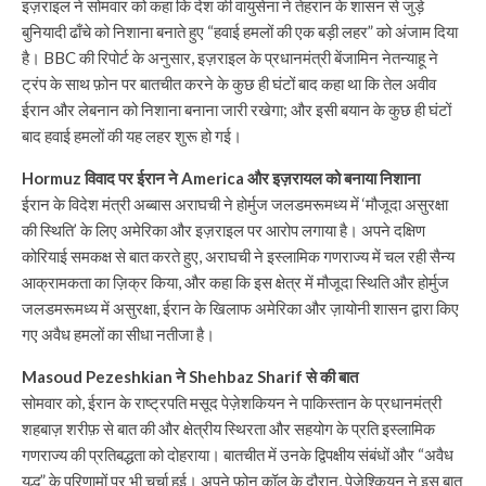
इज़राइल ने सोमवार को कहा कि देश की वायुसेना ने तेहरान के शासन से जुड़े
बुनियादी ढाँचे को निशाना बनाते हुए “हवाई हमलों की एक बड़ी लहर” को अंजाम दिया
है। BBC की रिपोर्ट के अनुसार, इज़राइल के प्रधानमंत्री बेंजामिन नेतन्याहू ने
ट्रंप के साथ फ़ोन पर बातचीत करने के कुछ ही घंटों बाद कहा था कि तेल अवीव
ईरान और लेबनान को निशाना बनाना जारी रखेगा; और इसी बयान के कुछ ही घंटों
बाद हवाई हमलों की यह लहर शुरू हो गई।
Hormuz विवाद पर ईरान ने America और इज़रायल को बनाया निशाना
ईरान के विदेश मंत्री अब्बास अराघची ने होर्मुज जलडमरूमध्य में ‘मौजूदा असुरक्षा
की स्थिति’ के लिए अमेरिका और इज़राइल पर आरोप लगाया है। अपने दक्षिण
कोरियाई समकक्ष से बात करते हुए, अराघची ने इस्लामिक गणराज्य में चल रही सैन्य
आक्रामकता का ज़िक्र किया, और कहा कि इस क्षेत्र में मौजूदा स्थिति और होर्मुज
जलडमरूमध्य में असुरक्षा, ईरान के खिलाफ अमेरिका और ज़ायोनी शासन द्वारा किए
गए अवैध हमलों का सीधा नतीजा है।
Masoud Pezeshkian ने Shehbaz Sharif से की बात
सोमवार को, ईरान के राष्ट्रपति मसूद पेज़ेशकियन ने पाकिस्तान के प्रधानमंत्री
शहबाज़ शरीफ़ से बात की और क्षेत्रीय स्थिरता और सहयोग के प्रति इस्लामिक
गणराज्य की प्रतिबद्धता को दोहराया। बातचीत में उनके द्विपक्षीय संबंधों और “अवैध
युद्ध” के परिणामों पर भी चर्चा हुई। अपने फ़ोन कॉल के दौरान, पेज़ेश्कियन ने इस बात