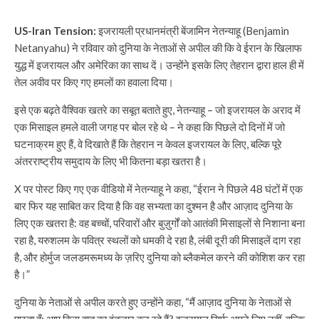
US-Iran Tension:
इजरायली प्रधानमंत्री बेंजामिन नेतन्याहू (Benjamin
Netanyahu) ने रविवार को दुनिया के नेताओं से अपील की कि वे ईरान के खिलाफ
युद्ध में इजरायल और अमेरिका का साथ दें। उन्होंने इसके लिए तेहरान द्वारा हाल ही में
तेल अवीव पर किए गए हमलों का हवाला दिया।
इसे एक बढ़ते वैश्विक खतरे का सबूत बताते हुए, नेतन्याहू – जो इजरायल के अराद में
एक मिसाइल हमले वाली जगह पर बोल रहे थे – ने कहा कि पिछले दो दिनों में जो
घटनाक्रम हुए हैं, वे दिखाते हैं कि तेहरान न केवल इजरायल के लिए, बल्कि पूरे
अंतरराष्ट्रीय समुदाय के लिए भी कितना बड़ा खतरा है।
X पर पोस्ट किए गए एक वीडियो में नेतन्याहू ने कहा, “ईरान ने पिछले 48 घंटों में एक
बार फिर यह साबित कर दिया है कि वह सभ्यता का दुश्मन है और आज़ाद दुनिया के
लिए एक खतरा है: वह बच्चों, परिवारों और बुज़ुर्गों को आतंकी मिसाइलों से निशाना बना
रहा है, यरुशलम के पवित्र स्थलों को धमकी दे रहा है, लंबी दूरी की मिसाइलें दाग रहा
है, और होर्मुज जलडमरूमध्य के ज़रिए दुनिया को ब्लैकमेल करने की कोशिश कर रहा
है।”
दुनिया के नेताओं से अपील करते हुए उन्होंने कहा, “मैं आज़ाद दुनिया के नेताओं से
पूछता हूँ: आप किस बात का इंतज़ार कर रहे हैं? इजरायल सिर्फ़ अपने लिए नहीं, बल्कि