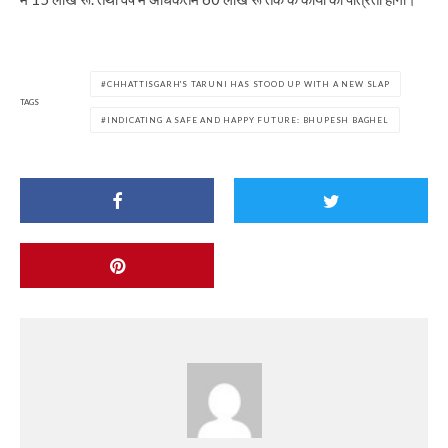
CHHATTISGARH'S TARUNI HAS STOOD UP WITH A NEW SLAP
TAGS
INDICATING A SAFE AND HAPPY FUTURE: BHUPESH BAGHEL