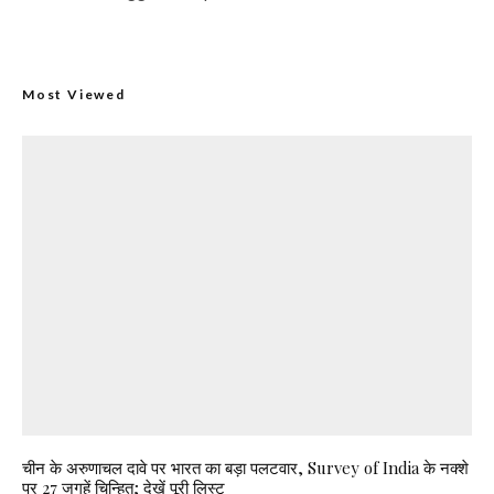
चीन के अरुणाचल दावे पर भारत का बड़ा पलटवार, Survey of India के नक्शे
पर 27 जगहें चिन्हित; देखें पूरी लिस्ट
NEET पेपर लीक केस में CBI का शिकंजा, NTA के 3
एक्सपर्ट्स के खिलाफ चार्जशीट दाखिल