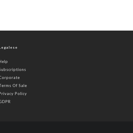
Legalese
Help
Subscriptions
Corporate
Terms Of Sale
Privacy Policy
GDPR