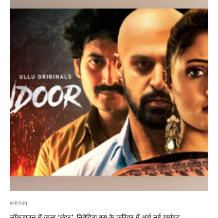
मनोरंजन
लॉकडाउन में जला ‘तंदूर’, निवेदिता बसु के करियर में आई नई गर्माहट