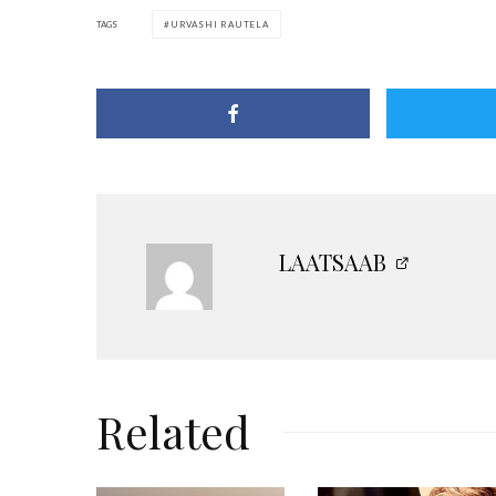
TAGS
URVASHI RAUTELA
LAATSAAB
Related