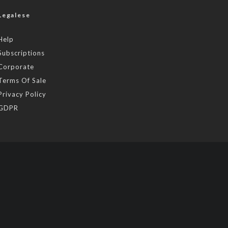
Legalese
Help
Subscriptions
Corporate
Terms Of Sale
Privacy Policy
GDPR