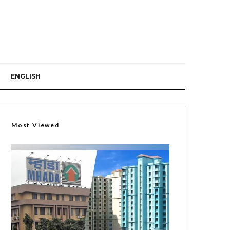
ENGLISH
Most Viewed