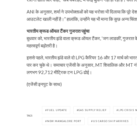
ANI के अनुसार, शर्मा ने उपभोक्ताओं को यह भरोसा भी दिलाया कि पूरे देश मे
आउटलेट खाली नहीं है।” हालांकि, उन्होंने यह भी माना कि कुछ अन्य चिंताए
भारतीय क्रूड ऑयल टैंकर गुजरात पहुंचा
बुधवार को, भारतीय झंडे वाला क्रूड ऑयल टैंकर, ‘जग लाडकी’, गुजरात के अ
महत्वपूर्ण बढ़ोतरी है।
इससे पहले, भारतीय झंडे वाले दो LPG कैरियर 16 और 17 मार्च को भारत प
पार कर चुके थे। समाचार एजेंसी के अनुसार, MT शिवालिक और MT नंदा दे
लगभग 92,712 मीट्रिक टन LPG ढोई।
(एजेंसी इनपुट के साथ)
FUEL UPDATE
GAS SUPPLY RELIEF
LPG CRISIS 
TAGS
NEW MANGALORE PORT
US CARGO SHIP ARRIVES