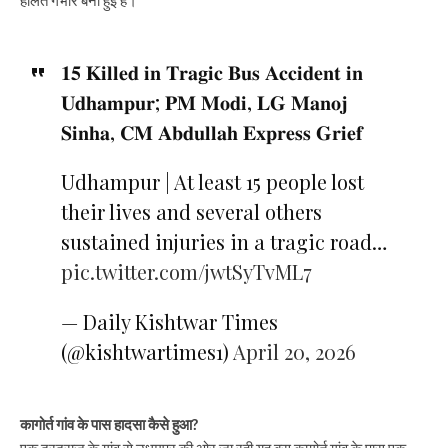
𝟏𝟓 𝐊𝐢𝐥𝐥𝐞𝐝 𝐢𝐧 𝐓𝐫𝐚𝐠𝐢𝐜 𝐁𝐮𝐬 𝐀𝐜𝐜𝐢𝐝𝐞𝐧𝐭 𝐢𝐧
𝐔𝐝𝐡𝐚𝐦𝐩𝐮𝐫; 𝐏𝐌 𝐌𝐨𝐝𝐢, 𝐋𝐆 𝐌𝐚𝐧𝐨𝐣
𝐒𝐢𝐧𝐡𝐚, 𝐂𝐌 𝐀𝐛𝐝𝐮𝐥𝐥𝐚𝐡 𝐄𝐱𝐩𝐫𝐞𝐬𝐬 𝐆𝐫𝐢𝐞𝐟
Udhampur | At least 15 people lost
their lives and several others
sustained injuries in a tragic road…
pic.twitter.com/jwtSyTvML7
— Daily Kishtwar Times
(@kishtwartimes1)
April 20, 2026
कागोर्त गांव के पास हादसा कैसे हुआ?
एक दूरदराज के गांव से उधमपुर की ओर जा रही यह बस कागोर्त गांव के पास एक