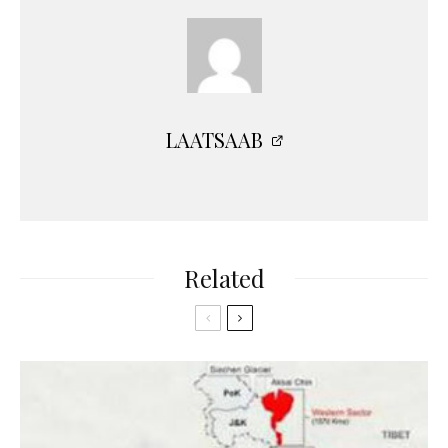
LAATSAAB
Related