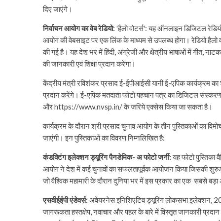
दिए जाएंगे।
निर्वाचन आयोग का वेब रेडियो:
'हैलो वोटर्स': यह ऑनलाइन डिजिटल रेडियो
आयोग की वेबसाइट पर एक लिंक के माध्यम से उपलब्‍ध होगा। रेडियो हैलो 
की गई है। यह देश भर में हिंदी, अंग्रेजी और क्षेत्रीय भाषाओं में गीत, ना
की जानकारी एवं शिक्षा प्रदान करेगा।
केंद्रीय मंत्री रविशंकर प्रसाद ई-ईपीआईसी यानी ई-एपिक कार्यक्रम का
प्रदान करेंगे। ई-एपिक मतदाता फोटो पहचान पत्र का डिजिटल संस्करण
और https://www.nvsp.in/ के जरिये एक्सेस किया जा सकता है।
कार्यक्रम के दौरान श्री प्रसाद चुनाव आयोग के तीन पुस्तिकाओं का विमोचन
जाएंगी। इन पुस्तिकाओं का विवरण निम्‍नलिखित है:
कंडक्टिंग इले‍क्शन ड्यूरिंग पैनडेमिक- अ फोटो जर्नी:
यह फोटो पुस्तिका वैश
आयोग ने देश में कई चुनावों का सफलतापूर्वक आयोजन किया जिसकी शुरुआत रा
जो वैश्विक महामारी के दौरान दुनिया भर में इस प्रकार का एक सबसे बड़ा अभ
एसवीईईपी एंडेवर्स:
अवेयरनेस इनिशिएटिव ड्यूरिंग लोकसभा इले‍क्‍शन, 2
जागरूकता हस्तक्षेप, नवाचार और पहल के बारे में विस्तृत जानकारी प्रदान