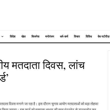
विदेश
खेल
बिजनेस
मनोरंजन
धर्म-कर्म
विचार
विविध
वेब स्टोरीज़
रीय मतदाता दिवस, लांच
्ड’
तदाता दिवस मनाने जा रहा है। इस दौरान चुनाव आयोग मतदाताओं को बड़ा तोहफा
 लॉन्च किया जाएगा। इस कार्ड को मतदाता आधार की तरह इंटरनेट से डाउनलोड कर