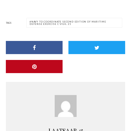
NAVY TO COORDINATE SECOND EDITION OF MARITIME
TAGS
DEFENSE EXERCISE C VIGIL 21
LAATSAAB