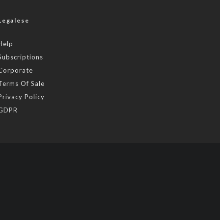
Legalese
Help
Subscriptions
Corporate
Terms Of Sale
Privacy Policy
GDPR