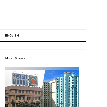
ENGLISH
Most Viewed