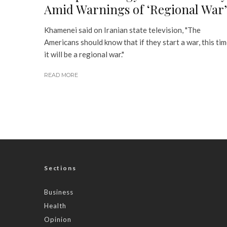
Amid Warnings of ‘Regional War’
Khamenei said on Iranian state television, "The
Americans should know that if they start a war, this ti
it will be a regional war."
READ MORE
Sections
Business
Health
Opinion