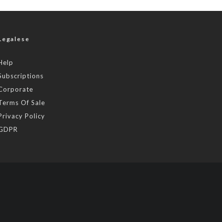
Legalese
Help
Subscriptions
Corporate
Terms Of Sale
Privacy Policy
GDPR