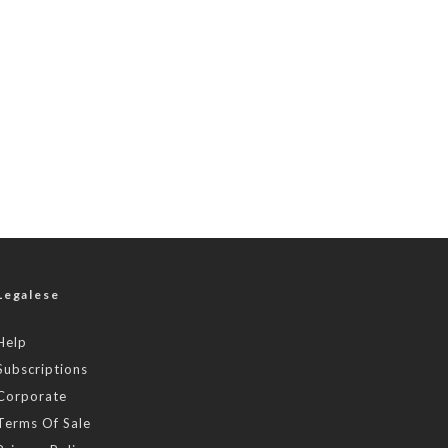
Legalese
Help
Subscriptions
Corporate
Terms Of Sale