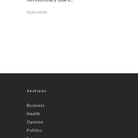
READ MORE
Sections
Business
Health
Opinion
Politics