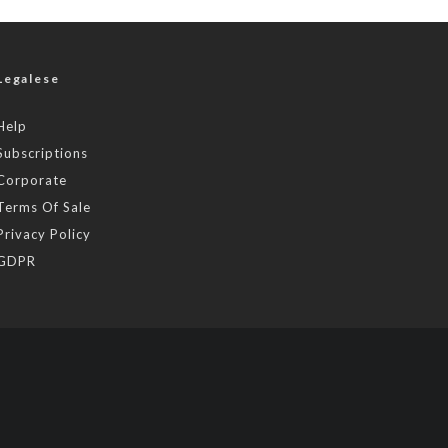
Legalese
Help
Subscriptions
Corporate
Terms Of Sale
Privacy Policy
GDPR