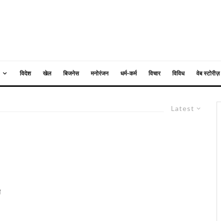
विदेश
खेल
बिजनेस
मनोरंजन
धर्म-कर्म
विचार
विविध
वेब स्टोरीज़
Latest
त