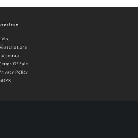
Legalese
Help
Subscriptions
Corporate
Terms Of Sale
Privacy Policy
GDPR