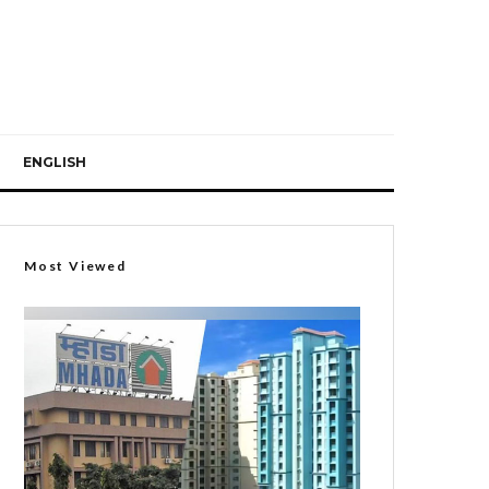
ENGLISH
Most Viewed