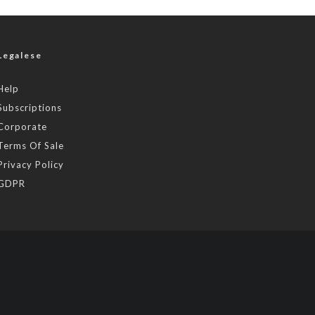
Legalese
Help
Subscriptions
Corporate
Terms Of Sale
Privacy Policy
GDPR