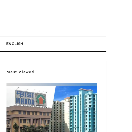
ENGLISH
Most Viewed