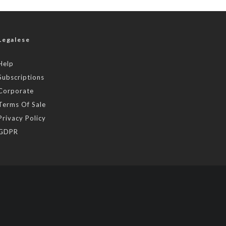
Legalese
Help
Subscriptions
Corporate
Terms Of Sale
Privacy Policy
GDPR