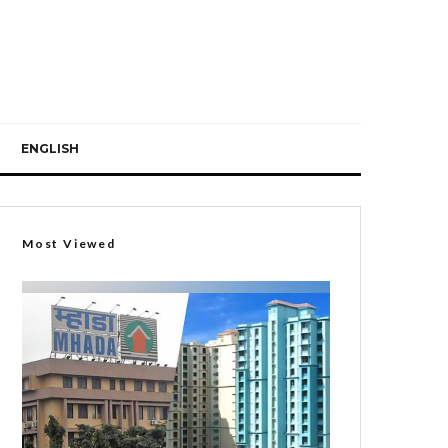
ENGLISH
Most Viewed