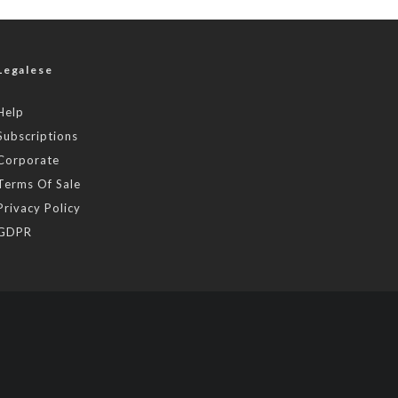
Legalese
Help
Subscriptions
Corporate
Terms Of Sale
Privacy Policy
GDPR