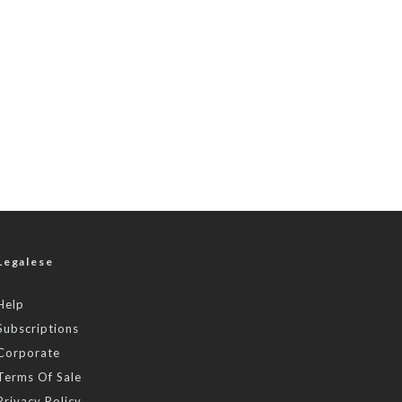
Legalese
Help
Subscriptions
Corporate
Terms Of Sale
Privacy Policy