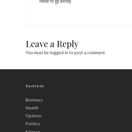
नाविक पर हुई कार्रवाई
Leave a Reply
You must be
logged in
to post a comment.
Sections
Business
Health
Opinion
Politics
Science