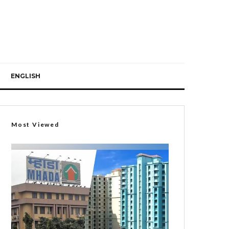
ENGLISH
Most Viewed