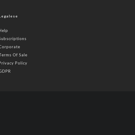
Legalese
Help
Subscriptions
Corporate
Terms Of Sale
Privacy Policy
GDPR