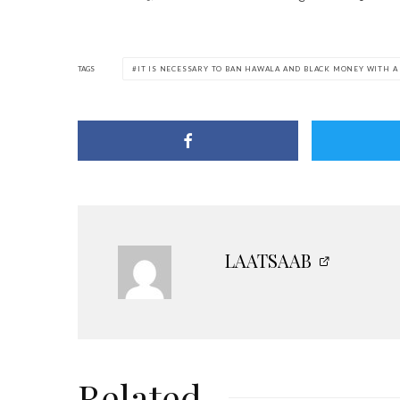
TAGS
IT IS NECESSARY TO BAN HAWALA AND BLACK MONEY WITH A
LAATSAAB
Related