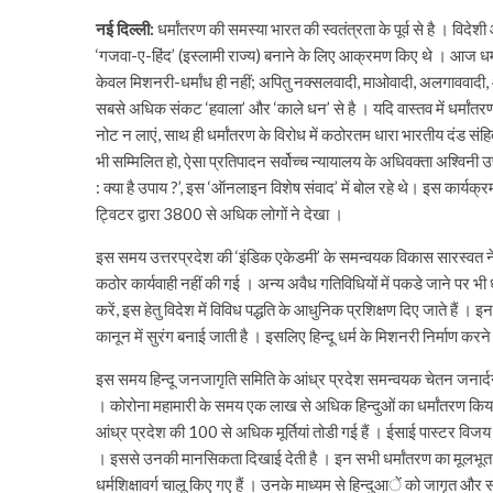
नई दिल्ली:
धर्मांतरण की समस्या भारत की स्वतंत्रता के पूर्व से है । विद
‘गजवा-ए-हिंद’ (इस्लामी राज्य) बनाने के लिए आक्रमण किए थे । आज धर्मां
केवल मिशनरी-धर्मांध ही नहीं; अपितु नक्सलवादी, माओवादी, अलगाववादी,
सबसे अधिक संकट ‘हवाला’ और ‘काले धन’ से है । यदि वास्तव में धर्मांतरण
नोट न लाएं, साथ ही धर्मांतरण के विरोध में कठोरतम धारा भारतीय दंड संहि
भी सम्मिलित हो, ऐसा प्रतिपादन सर्वोच्च न्यायालय के अधिवक्ता अश्‍विनी 
: क्या है उपाय ?’, इस ‘ऑनलाइन विशेष संवाद’ में बोल रहे थे। इस कार
ट्विटर द्वारा 3800 से अधिक लोगों ने देखा ।
इस समय उत्तरप्रदेश की ‘इंडिक एकेडमी’ के समन्वयक विकास सारस्वत ने कह
कठोर कार्यवाही नहीं की गई । अन्य अवैध गतिविधियों में पकडे जाने पर भी
करें, इस हेतु विदेश में विविध पद्धति के आधुनिक प्रशिक्षण दिए जाते हैं
कानून में सुरंग बनाई जाती है । इसलिए हिन्दू धर्म के मिशनरी निर्माण करन
इस समय हिन्दू जनजागृति समिति के आंध्र प्रदेश समन्वयक चेतन जनार्दन ने
। कोरोना महामारी के समय एक लाख से अधिक हिन्दुओं का धर्मांतरण किया गया
आंध्र प्रदेश की 100 से अधिक मूर्तियां तोडी गई हैं । ईसाई पास्टर विजय ने
। इससे उनकी मानसिकता दिखाई देती है । इन सभी धर्मांतरण का मूलभूत उपा
धर्मशिक्षावर्ग चालू किए गए हैं । उनके माध्यम से हिन्दुआें को जागृत और स