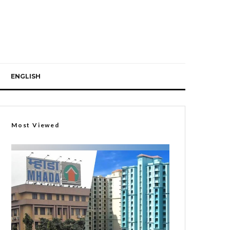
ENGLISH
Most Viewed