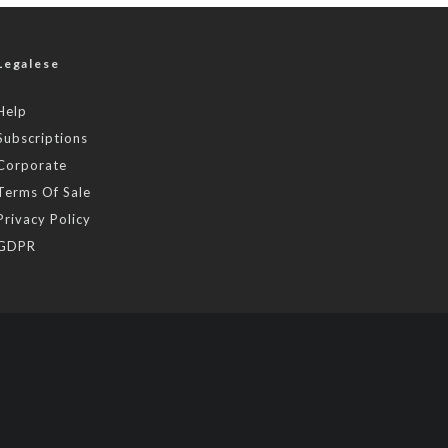
Legalese
Help
Subscriptions
Corporate
Terms Of Sale
Privacy Policy
GDPR