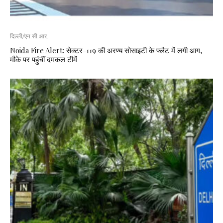
दिल्ली/एन.सी.आर.
Noida Fire Alert: सेक्टर-119 की अरण्य सोसाइटी के फ्लैट में लगी आग,
मौके पर पहुंचीं दमकल टीमें