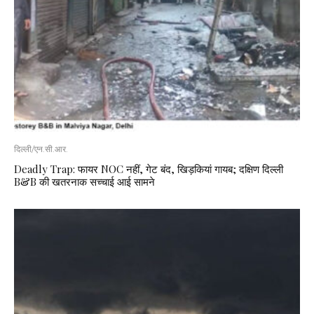
दिल्ली/एन.सी.आर.
Deadly Trap: फायर NOC नहीं, गेट बंद, खिड़कियां गायब; दक्षिण दिल्ली
B&B की खतरनाक सच्चाई आई सामने