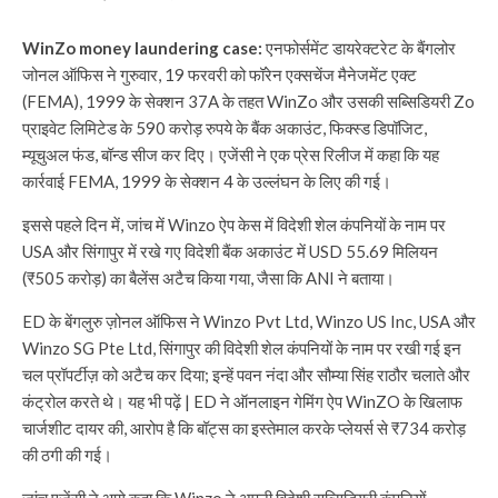
WinZo money laundering case:
एनफोर्समेंट डायरेक्टरेट के बैंगलोर
जोनल ऑफिस ने गुरुवार, 19 फरवरी को फॉरेन एक्सचेंज मैनेजमेंट एक्ट
(FEMA), 1999 के सेक्शन 37A के तहत WinZo और उसकी सब्सिडियरी Zo
प्राइवेट लिमिटेड के 590 करोड़ रुपये के बैंक अकाउंट, फिक्स्ड डिपॉजिट,
म्यूचुअल फंड, बॉन्ड सीज कर दिए। एजेंसी ने एक प्रेस रिलीज में कहा कि यह
कार्रवाई FEMA, 1999 के सेक्शन 4 के उल्लंघन के लिए की गई।
इससे पहले दिन में, जांच में Winzo ऐप केस में विदेशी शेल कंपनियों के नाम पर
USA और सिंगापुर में रखे गए विदेशी बैंक अकाउंट में USD 55.69 मिलियन
(₹505 करोड़) का बैलेंस अटैच किया गया, जैसा कि ANI ने बताया।
ED के बेंगलुरु ज़ोनल ऑफिस ने Winzo Pvt Ltd, Winzo US Inc, USA और
Winzo SG Pte Ltd, सिंगापुर की विदेशी शेल कंपनियों के नाम पर रखी गई इन
चल प्रॉपर्टीज़ को अटैच कर दिया; इन्हें पवन नंदा और सौम्या सिंह राठौर चलाते और
कंट्रोल करते थे। यह भी पढ़ें | ED ने ऑनलाइन गेमिंग ऐप WinZO के खिलाफ
चार्जशीट दायर की, आरोप है कि बॉट्स का इस्तेमाल करके प्लेयर्स से ₹734 करोड़
की ठगी की गई।
जांच एजेंसी ने आगे कहा कि Winzo ने अपनी विदेशी सब्सिडियरी कंपनियों –