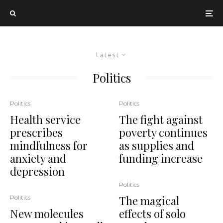
Latest
Politics
Politics
Politics
Health service
The fight against
prescribes
poverty continues
mindfulness for
as supplies and
anxiety and
funding increase
depression
Politics
The magical
Politics
New molecules
effects of solo