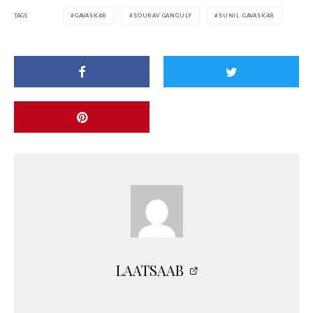
TAGS
GAVASKAR
SOURAV GANGULY
SUNIL GAVASKAR
LAATSAAB