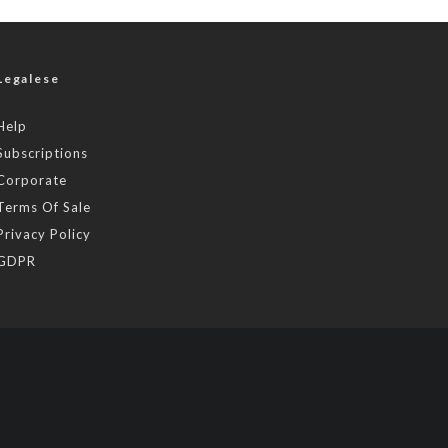
Legalese
Help
Subscriptions
Corporate
Terms Of Sale
Privacy Policy
GDPR