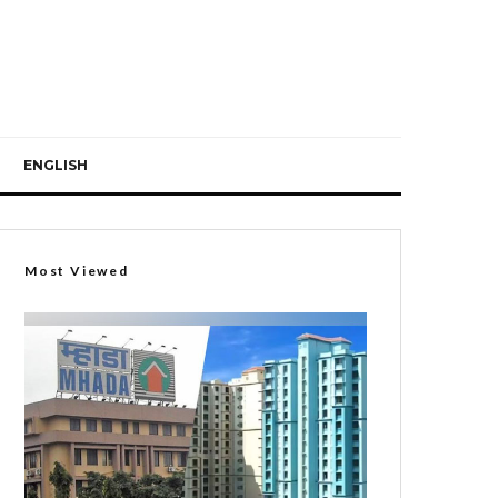
ENGLISH
Most Viewed