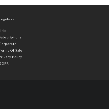
Legalese
Help
Subscriptions
Corporate
Terms Of Sale
Privacy Policy
GDPR