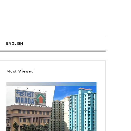
ENGLISH
Most Viewed