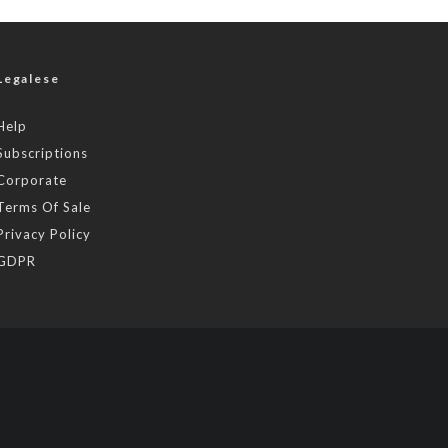
Legalese
Help
Subscriptions
Corporate
Terms Of Sale
Privacy Policy
GDPR