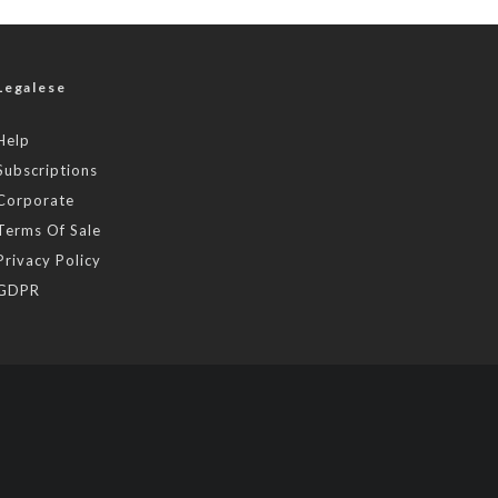
Legalese
Help
Subscriptions
Corporate
Terms Of Sale
Privacy Policy
GDPR