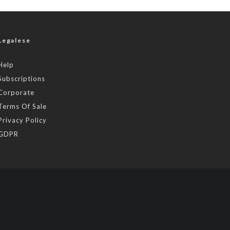
Legalese
Help
Subscriptions
Corporate
Terms Of Sale
Privacy Policy
GDPR