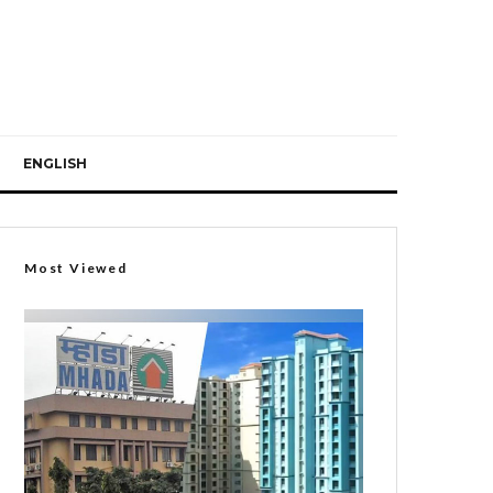
ENGLISH
Most Viewed