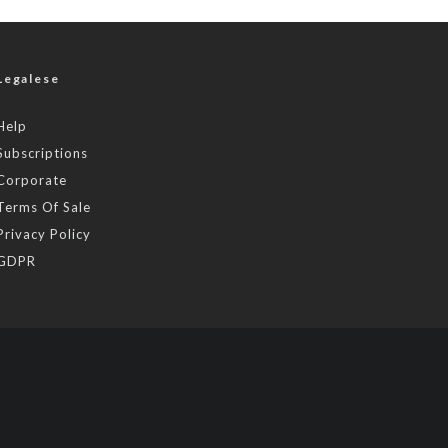
Legalese
Help
Subscriptions
Corporate
Terms Of Sale
Privacy Policy
GDPR