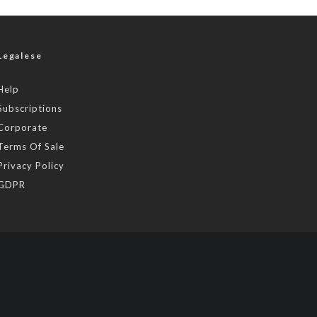
Legalese
Help
Subscriptions
Corporate
Terms Of Sale
Privacy Policy
GDPR