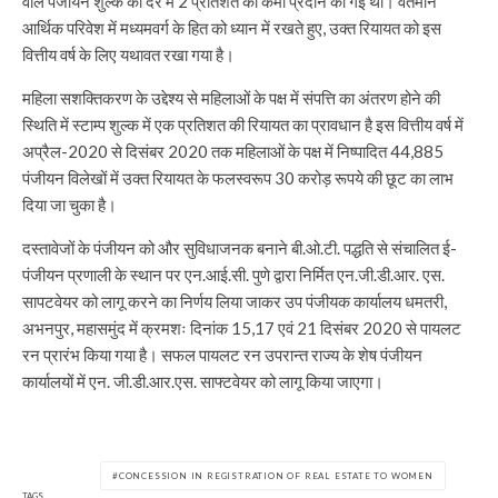
वाले पंजीयन शुल्क की दर में 2 प्रतिशत की कमी प्रदान की गई थी। वर्तमान
आर्थिक परिवेश में मध्यमवर्ग के हित को ध्यान में रखते हुए, उक्त रियायत को इस
वित्तीय वर्ष के लिए यथावत रखा गया है।
महिला सशक्तिकरण के उद्देश्य से महिलाओं के पक्ष में संपत्ति का अंतरण होने की
स्थिति में स्टाम्प शुल्क में एक प्रतिशत की रियायत का प्रावधान है इस वित्तीय वर्ष में
अप्रैल-2020 से दिसंबर 2020 तक महिलाओं के पक्ष में निष्पादित 44,885
पंजीयन विलेखों में उक्त रियायत के फलस्वरूप 30 करोड़ रूपये की छूट का लाभ
दिया जा चुका है।
दस्तावेजों के पंजीयन को और सुविधाजनक बनाने बी.ओ.टी. पद्धति से संचालित ई-
पंजीयन प्रणाली के स्थान पर एन.आई.सी. पुणे द्वारा निर्मित एन.जी.डी.आर. एस.
सापटवेयर को लागू करने का निर्णय लिया जाकर उप पंजीयक कार्यालय धमतरी,
अभनपुर, महासमुंद में क्रमशः दिनांक 15,17 एवं 21 दिसंबर 2020 से पायलट
रन प्रारंभ किया गया है। सफल पायलट रन उपरान्त राज्य के शेष पंजीयन
कार्यालयों में एन. जी.डी.आर.एस. साफ्टवेयर को लागू किया जाएगा।
CONCESSION IN REGISTRATION OF REAL ESTATE TO WOMEN
TAGS