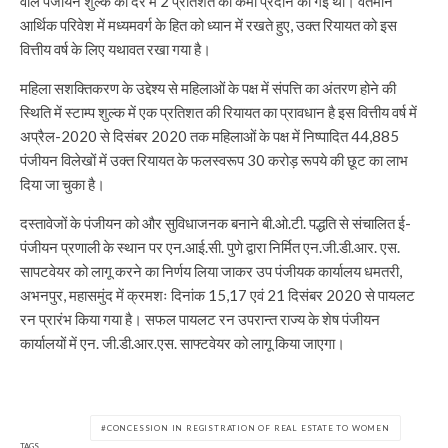
वाले पंजीयन शुल्क की दर में 2 प्रतिशत की कमी प्रदान की गई थी। वर्तमान
आर्थिक परिवेश में मध्यमवर्ग के हित को ध्यान में रखते हुए, उक्त रियायत को इस
वित्तीय वर्ष के लिए यथावत रखा गया है।
महिला सशक्तिकरण के उद्देश्य से महिलाओं के पक्ष में संपत्ति का अंतरण होने की
स्थिति में स्टाम्प शुल्क में एक प्रतिशत की रियायत का प्रावधान है इस वित्तीय वर्ष में
अप्रैल-2020 से दिसंबर 2020 तक महिलाओं के पक्ष में निष्पादित 44,885
पंजीयन विलेखों में उक्त रियायत के फलस्वरूप 30 करोड़ रूपये की छूट का लाभ
दिया जा चुका है।
दस्तावेजों के पंजीयन को और सुविधाजनक बनाने बी.ओ.टी. पद्धति से संचालित ई-
पंजीयन प्रणाली के स्थान पर एन.आई.सी. पुणे द्वारा निर्मित एन.जी.डी.आर. एस.
सापटवेयर को लागू करने का निर्णय लिया जाकर उप पंजीयक कार्यालय धमतरी,
अभनपुर, महासमुंद में क्रमशः दिनांक 15,17 एवं 21 दिसंबर 2020 से पायलट
रन प्रारंभ किया गया है। सफल पायलट रन उपरान्त राज्य के शेष पंजीयन
कार्यालयों में एन. जी.डी.आर.एस. साफ्टवेयर को लागू किया जाएगा।
CONCESSION IN REGISTRATION OF REAL ESTATE TO WOMEN
TAGS