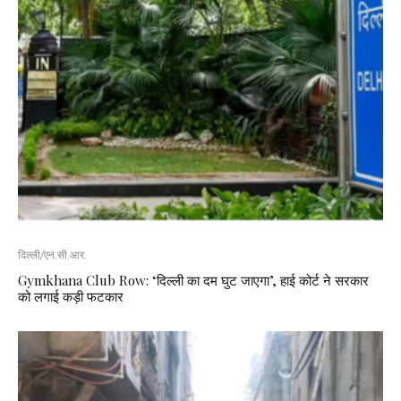
दिल्ली/एन.सी.आर.
Gymkhana Club Row: ‘दिल्ली का दम घुट जाएगा’, हाई कोर्ट ने सरकार
को लगाई कड़ी फटकार