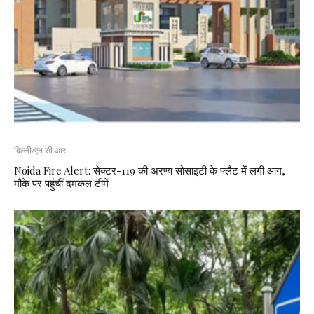
दिल्ली/एन.सी.आर.
Noida Fire Alert: सेक्टर-119 की अरण्य सोसाइटी के फ्लैट में लगी आग,
मौके पर पहुंचीं दमकल टीमें