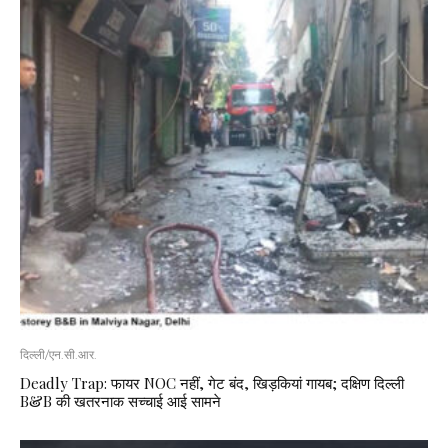
दिल्ली/एन.सी.आर.
Deadly Trap: फायर NOC नहीं, गेट बंद, खिड़कियां गायब; दक्षिण दिल्ली
B&B की खतरनाक सच्चाई आई सामने