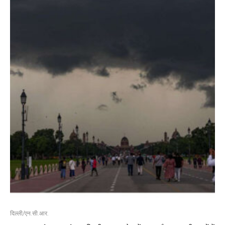
दिल्ली/एन.सी.आर.