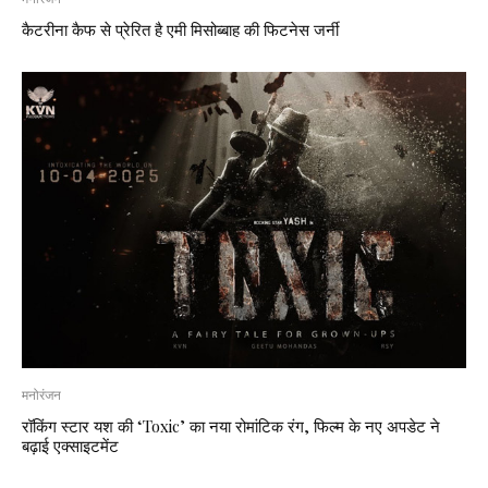
कैटरीना कैफ से प्रेरित है एमी मिसोब्बाह की फिटनेस जर्नी
मनोरंजन
रॉकिंग स्टार यश की ‘Toxic’ का नया रोमांटिक रंग, फिल्म के नए अपडेट ने
बढ़ाई एक्साइटमेंट