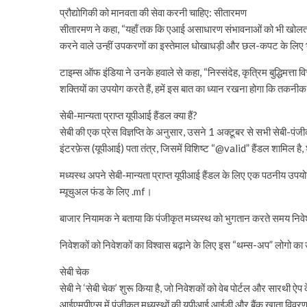
प्रौद्योगिकी को मानवता की सेवा करनी चाहिए: सीतारमण
सीतारमण ने कहा, “यहाँ तक कि एआई असाधारण संभावनाओं को भी खोलता ह
करने वाले उन्हीं उपकरणों का इस्तेमाल धोखाधड़ी और छल-कपट के लिए 
टाइम्स ऑफ इंडिया ने उनके हवाले से कहा, “निस्संदेह, कृत्रिम बुद्धिमत्ता
शक्तियों का उपयोग करते हैं, हमें इस बात का ध्यान रखना होगा कि तकनी
सेबी-मान्यता प्राप्त यूपीआई हैंडल क्या हैं?
सेबी की एक प्रेस विज्ञप्ति के अनुसार, उसने 1 अक्टूबर से सभी सेबी-पं
इंटरफ़ेस (यूपीआई) पता तंत्र, जिसमें विशिष्ट “@valid” हैंडल शामिल है, 
मध्यस्थ अपने सेबी-मान्यता प्राप्त यूपीआई हैंडल के लिए एक पठनीय उपयोग
म्यूचुअल फंड के लिए .mf।
बाजार नियामक ने बताया कि पंजीकृत मध्यस्थ को भुगतान करते समय निवेश
निवेशकों को निवेशकों का विश्वास बढ़ाने के लिए इस “थम्स-अप” लोगो क
सेबी चेक
सेबी ने ‘सेबी चेक’ शुरू किया है, जो निवेशकों को वेब पोर्टल और सारथ
आईएमपीएस में पंजीकृत मध्यस्थों की यूपीआई आईडी और बैंक खाता विवरण