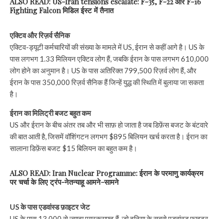
ALSO READ: US-Iran tensions escalate: F-35, F-22 और F-16
Fighting Falcon मिडिल ईस्ट में तैनात
एक्टिव और रिज़र्व सैनिक
एक्टिव-ड्यूटी कर्मचारियों की संख्या के मामले में US, ईरान से कहीं आगे है। US के
पास लगभग 1.33 मिलियन एक्टिव लोग हैं, जबकि ईरान के पास लगभग 610,000
लोग होने का अनुमान है। US के पास अतिरिक्त 799,500 रिज़र्व लोग हैं, और
ईरान के पास 350,000 रिज़र्व सैनिक हैं जिन्हें युद्ध की स्थिति में बुलाया जा सकता
है।
ईरान का मिलिट्री बजट बहुत कम
US और ईरान के बीच अंतर तब और भी साफ़ हो जाता है जब डिफ़ेंस बजट के बंटवारे
की बात आती है, जिसमें वॉशिंगटन लगभग $895 बिलियन खर्च करता है। ईरान का
सालाना डिफ़ेंस बजट $15 बिलियन का बहुत कम है।
ALSO READ: Iran Nuclear Programme: ईरान के परमाणु कार्यक्रम
पर चर्चा के लिए ट्रंप-नेतन्याहू आमने-सामने
US के पास एडवांस्ड फ़ाइटर जेट
US के पास 13,000 से ज़्यादा एयरक्राफ़्ट हैं, जो दुनिया के सबसे एडवांस्ड फ़ाइटर