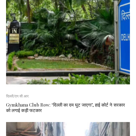
दिल्ली/एन.सी.आर.
Gymkhana Club Row: ‘दिल्ली का दम घुट जाएगा’, हाई कोर्ट ने सरकार
को लगाई कड़ी फटकार